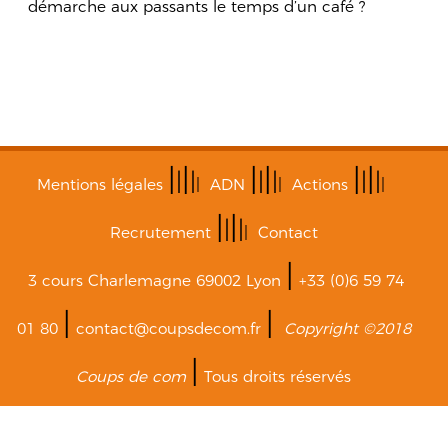
démarche aux passants le temps d’un café ?
|
|
|
|
|
|
|
|
|
|
|
|
Mentions légales
|
ADN
|
Actions
|
|
|
|
|
Recrutement
|
Contact
|
3 cours Charlemagne 69002 Lyon
+33 (0)6 59 74
|
|
01 80
contact@coupsdecom.fr
Copyright ©2018
|
Coups de com
Tous droits réservés